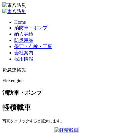
Home
消防車・ポンプ
納入実績
防災用品
保守・点検・工事
会社案内
採用情報
緊急連絡先
Fire engine
消防車・ポンプ
軽積載車
写真をクリックすると拡大します。