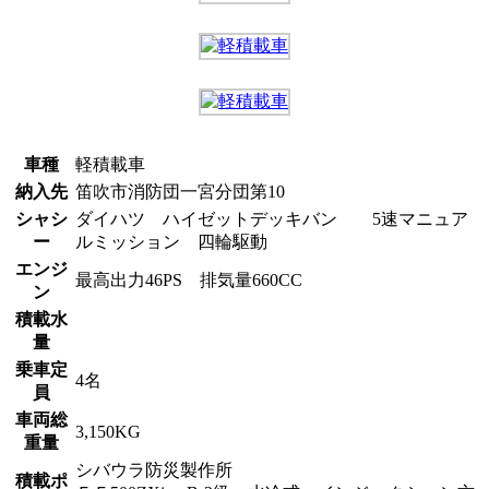
車種
軽積載車
納入先
笛吹市消防団一宮分団第10
シャシ
ダイハツ ハイゼットデッキバン 5速マニュア
ー
ルミッション 四輪駆動
エンジ
最高出力46PS 排気量660CC
ン
積載水
量
乗車定
4名
員
車両総
3,150KG
重量
シバウラ防災製作所
積載ポ