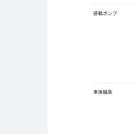
搭載ポンプ
車体艤装