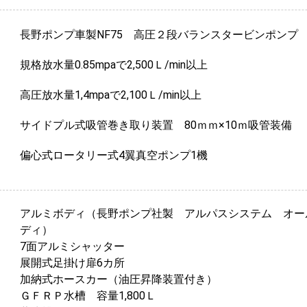
長野ポンプ車製NF75 高圧２段バランスタービンポンプ
規格放水量0.85mpaで2,500Ｌ/min以上
高圧放水量1,4mpaで2,100Ｌ/min以上
サイドプル式吸管巻き取り装置 80ｍｍ×10ｍ吸管装備
偏心式ロータリー式4翼真空ポンプ1機
アルミボディ（長野ポンプ社製 アルパスシステム オー
ディ）
7面アルミシャッター
展開式足掛け扉6カ所
加納式ホースカー（油圧昇降装置付き）
ＧＦＲＰ水槽 容量1,800Ｌ